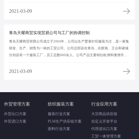
产品品质、合理的价格以及完善快捷的服务，赢得了国内外客户的信赖，出口业
务发展迅猛。目前公司已与世界著名品牌：Target, Walmart, JC penny,Woolworth
2021-03-09
等建立了长期良好的业务往来。一直以来公司采用严格的管理系统，灵活的经营
理念，以制作工艺精细，生产效率高速赢得广大客户的欢迎。公司本着“勇于开
拓、不断进取”的精神，坚持“质量为本、信誉第一”的承诺，紧跟国外市场的发展
青岛天耀商贸实现贸易公司与工厂的协调控制
和需要，乘着时代的浪潮，迅速壮大。随着公司业务的不断拓展，为了形成进出
青岛天耀商贸有限公司成立于2004年，公司以生产婴童针织服装为主，是一家集
口贸易一条龙的专业纺织、服装企业，公司先后在绍兴、柬埔寨、吴江、宿迁创
研发、生产、销售为一体的工贸公司。公司总部设在青岛，在胶南、王台和诸城
建了自己的面料仓库及服装加工厂，拥有设备一流的厂房，整套意大利全自动生
分别设有一个服装工厂，员工总数600余人。公司产品主要销往欧洲和澳洲市
产流水线，2009年公司又在吴江建立了国内服装加工厂，使公司的运转更为高
场，与C&A、Tesco、George、Target等客户建立了长期稳定的合作关系。今年，
效、准确，业务量大大增加。在行业内有着更强大的竞争优势。
公司在山东诸城投资建设新厂，占地面积约6万平方米，为了满足新工厂的生产
2021-03-09
需求，我们正在积极开拓美国和日本市场。 通过多年与国外客户的合作，公司的
经营模式也更加成熟，服装工厂已经通过了George、Tesco、C&A、Target等客户
关于人权、生产技术质量、反恐等方面的验厂审核，公司也通过了Oeko-Tex100
环保质量体系认证。
外贸管理方案
纺织服装方案
行业应用方案
外贸出口方案
服装行业方案
大宗商品供应链
外贸进口方案
PLM生产供应链方案
自定义开发平台
面料行业方案
代理进出口方案
工贸一体管理方案