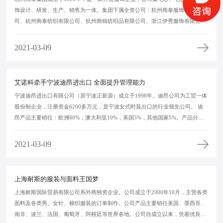
饰设计、研发、生产、销售为一体。集团下属全资公司：杭州商泰服饰有限公
司、杭州商泰纺织有限公司、杭州商锦纺织品有限公司、浙江伊秀服饰有限公
司、湖州商锦针织有限公司、杭州乐知羽绒制品有限公司。 集团从事毛纱、毛衫
经营历经15年历史，专注时尚品牌服装的OEM生产，同时在梭织、针织业务上均
2021-03-09
有大幅度投资和增长，年产值增长率均在30%以上。 公司在产品开发、设计、生
产、销售管理中，不断引进人才、整合资源、强化系统，打造优质的产品和一流
的服务，在欧美客户国家享有较好的口碑。主要客户分布在英国、法国、德国、
艾诺科牵手宁波迪昂进出口 全面提升管理能力
意大利、西班牙、波兰、荷兰、瑞典、美国等多个地区国家，其中高端客户占
宁波迪昂进出口有限公司（原宁波正新源）成立于1998年。迪昂公司为工贸一体
50%以上，大部分客户合作持续在10年以上。我们公司的产品85％以上为中高端
股份制企业，注册资金6200多万元，是宁波女式时装出口的行业领先公司。 迪
女装，经营以下品牌MAXSTUDIO.COM, BCBG, AME, NEXT, NEW LOOK,
昂产品主要销往：欧洲80%，澳大利亚10%，美国5%，其他国家5%。产品分
GERRY WEBRE, OLSEN, BETTY BECLEY, HUGO BOSS, BRICE, JULES,
类：女装65%，童装25%，男装10%。公司结构现有服装业务部（14个）、设计
CELIO, PIMKIE, CAMAEU, OKAIDI, ZA
中心、开发部、品质管理部、面料部（江苏盛泽分公司）、南京业务分部，以及
2021-03-09
单证、储运部等后勤部门。 1998年公司投资兴办宁波宝珀制衣有限公司（原雅
戈尔天虹制衣有限公司）。
上海耐斯的服装与面料王国梦
上海耐斯国际贸易有限公司系外商独资企业。公司成立于2000年10月，主营各类
面料及各类男、女针、梭织服装的订单制作。公司产品主要销往美国、墨西哥、
南非、波兰、法国、葡萄牙、阿根廷等世界各地。公司自成立以来，凭着优良的