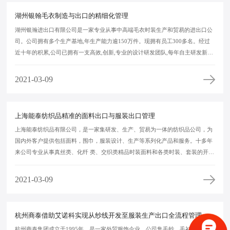
湖州银翰毛衣制造与出口的精细化管理
湖州银瀚进出口有限公司是一家专业从事中高端毛衣时装生产和贸易的进出口公
司。公司拥有多个生产基地,年生产能力逾150万件。现拥有员工300多名。经过
近十年的积累,公司已拥有一支高效,创新,专业的设计研发团队,每年自主研发新品
新款达千种,为客户的市场拓展提供了强大的技术支持。先进的生产设备,高超精
良的制作工艺,高效专业的服务赢得了广大客户的信赖和市场美誉度,产品远销世
2021-03-09
界各地。 2010 湖州银翰公司与上海艾诺科合作ERP项目，打造全新信息化管理
模式。
上海能泰纺织品精准的面料出口与服装出口管理
上海能泰纺织品有限公司，是一家集研发、生产、贸易为一体的纺织品公司，为
国内外客户提供包括面料，围巾，服装设计、生产等系列化产品和服务。十多年
来公司专业从事真丝类、化纤 类、交织类精品时装面料和各类时装、套装的开
发、设计与生产，拥有一支从原料→纺纱→织造→后整理→服装设计→成衣→围
巾各工序的研发和生产团队和一套科学、严格的质量管理和监控体系。经过十多
2021-03-09
年的市场经营，以优良的品质，良好的信誉，赢得了广大客户的信赖，年销售收
入超过5亿元人民币，并与M&S、NEXT、Mango、BCBG、VSS、例外、杉杉等
国内外知名服装品牌和跨国采购商保持了长期合作关系。
杭州商泰借助艾诺科实现从纱线开发至服装生产出口全流程管理
杭州商泰集团成立于1995年，是一家外贸服饰企业，公司集毛纱、毛衫、针织服