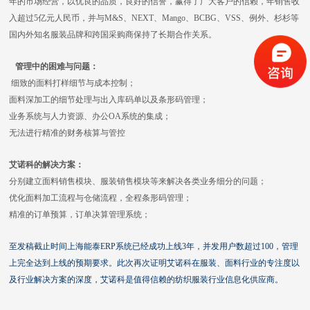
年的市场经营，以优良的品质，良好的信誉，赢得了广大客户的信赖，年销售收
入超过5亿元人民币，并与M&S、NEXT、Mango、BCBG、VSS、例外、杉杉等
国内外知名服装品牌和跨国采购商保持了长期合作关系。
管理中的困难与问题：
细致的面料打样细节与成本控制；
面料深加工的细节处理与出入库码单以及条形码管理；
业务系统与人力资源、办公OA系统的集成；
无法进行精准的财务核算与管控
艾诺科的解决方案：
分别建立面料销售模块、服装销售模块等来解决各类业务细分的问题；
优化面料加工流程与仓储流程，全程条形码管理；
精准的订单预算，订单决算管理系统；
至发稿截止时间上海能泰ERP系统已经成功上线3年，并发用户数超过100，管理
上完全达到上线的预期要求。此次再次证明艾诺科在服装、面料行业的专注度以
及行业解决方案的深度，艾诺科是值得信赖的纺织服装行业信息化供应商。