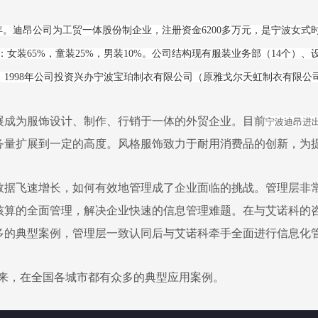
年。迪昂公司为工贸一体股份制企业，注册资金6200多万元，是宁波女式
女装65%，童装25%，男装10%。
公司结构现有服装业务部（14个）、
1998年公司投资兴办宁波宝珀制衣有限公司（原雅戈尔天虹制衣有限公
展成为服饰设计、制作、行销于一体的外贸企业。目前
宁波迪昂进
务量扩展到一定的高度。风格服饰致力于耐用消费品的创新，为
数据飞速增长，如何有效地管理成了企业面临的挑战。管理层非
核算的全面管理，解决企业快速的信息管理难题。在与艾诺科的
多的典型案例，管理层一致认同后与艾诺科牵手全面进行信息化
年来，在全国各城市都有众多的典型应用案例。