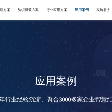
理方案
纺织服装方案
行业应用方案
应用案例
实施服务
商品供应链
出口方案
企业概况
服装行业方案
服务理念
成功案例
外贸进口方案
自定义开发平台
公司新闻
企业文化
实施流程
PLM生产供应链方案
纺织服装应用
行业动态
核心优势
代理进出口方案
预约演示
外贸进出口应用
签约新闻
人才理念
面料行业方案
服务论坛
工贸一体管
人才招聘
应用案例
5年行业经验沉淀、聚合3000多家企业智慧