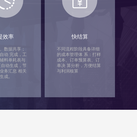
提效率
快结算
、数据共享；
不同流程阶段具备详细
自动 完成，工
的成本管理体 系：打样
辅料单耗表与
成本、订单预算表、订
证自动生成，节
单决 算分析，方便结算
业务汇息 相关
与利润核算
生成。