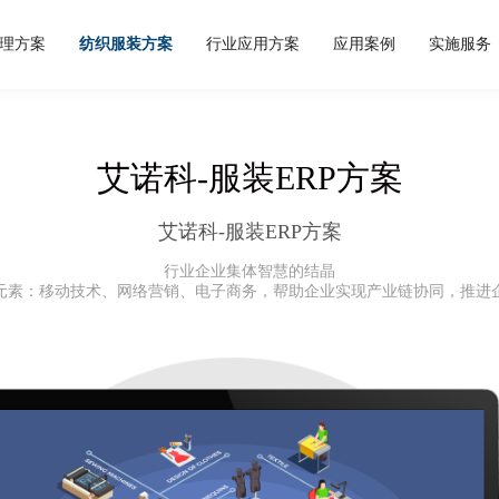
理方案
纺织服装方案
行业应用方案
应用案例
实施服务
商品供应链
出口方案
企业概况
服装行业方案
服务理念
成功案例
外贸进口方案
自定义开发平台
公司新闻
企业文化
实施流程
PLM生产供应链方案
纺织服装应用
行业动态
核心优势
代理进出口方案
预约演示
外贸进出口应用
签约新闻
人才理念
面料行业方案
服务论坛
工贸一体管
人才招聘
艾诺科-服装ERP方案
艾诺科-服装ERP方案
行业企业集体智慧的结晶
元素：移动技术、网络营销、电子商务，帮助企业实现产业链协同，推进