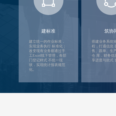
建标准
筑协
建立统一的作业标准．
搭建业务系统
实现业务执行 标准化；
程，打通信息 
改变现有业务都通过手
售、跟单、生
工Excel线下管理，各部
仓 库．财务信
门登记样式 不统一现
享进度与款式 
状．实现统计报表规范
化。