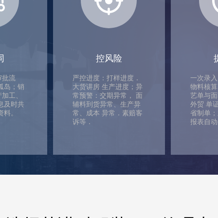
同
控风险
审批流
严控进度：打样进度．
一次录入
孤岛；销
大货讲房 生产进度；异
物料核算
产加工、
常预警：交期异常， 面
艺单与面
息及时共
辅料到货异常、生产异
外贸 单
资料。
常、成本 异常．素赔客
省制单；
诉等．
报表自动