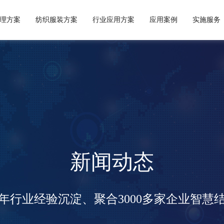
理方案
纺织服装方案
行业应用方案
应用案例
实施服务
商品供应链
出口方案
企业概况
服装行业方案
服务理念
成功案例
外贸进口方案
自定义开发平台
公司新闻
企业文化
实施流程
PLM生产供应链方案
纺织服装应用
行业动态
核心优势
代理进出口方案
预约演示
外贸进出口应用
签约新闻
人才理念
面料行业方案
服务论坛
工贸一体管
人才招聘
新闻动态
5年行业经验沉淀、聚合3000多家企业智慧