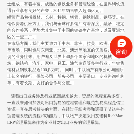
士组成，有着丰富、成熟的钢铁业务和管理经验，在世界钢铁流
通行业享有良好的声誉，2014年销售收入超36亿元。
经营产品包括板材、长材、特钢、钢管、钢铁制品、钢坯等。在
钢铁资源供应方面，我们与全球许多钢厂有着深度、融洽、稳定
的合作关系，优势尤其集中于中国的钢铁生产基地，以及亚洲地
区的一些工厂。
在市场方面，我们主要致力于中东、非洲、拉美、欧洲、东南亚
等市场，同时也与东南亚、北美、澳洲等地区的优质客户有着密
切的业务往来。用户遍及世界上40多个国家和地区的机械、建
筑、钢结构、汽车、家电、轻工、油气输送等多种行业，年销售
钢材及钢铁制品近100多万吨。
同时，中联物产有限公司与国际
上知名的银行、保险公司、船务公司、主要港口、专业咨询机构
等，有着长期、友好的合作与交流。
随着出口业务涉及行业范围越来越大，贸易的流程复杂多变，
一直以来如何加强对出口贸易的过程管理和规范贸易流程是信宝
资源一直在思考解决的方面。在经过仔细考察和调研了艾诺科外
贸管理系统的流程和功能后，
中联物产
决定采用艾诺科RichMax
ERP管理系统来作为企业针对出口业务的管理系统。